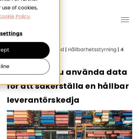
 use of cookies,
ookie Policy
.
settings
Hållbart leverantörsled
|
Hållbarhetsstyrning
|
4
ept
min läsning
line
Därför ska du använda data
för att säkerställa en hållbar
leverantörskedja